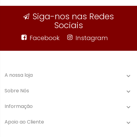
Siga-nos nas Redes
Sociais
Facebook
Instagram
A nossa loja

Sobre Nós

Informação

Apoio ao Cliente
