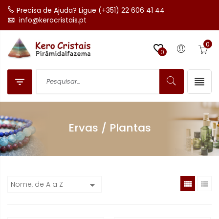
Precisa de Ajuda? Ligue (+351) 22 606 41 44
info@kerocristais.pt
0

0


Ervas / Plantas


Nome, de A a Z
