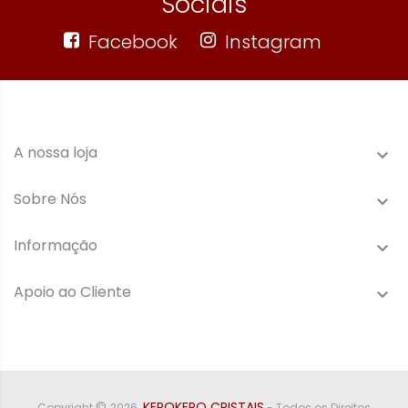
Sociais
Facebook
Instagram
A nossa loja

Sobre Nós

Informação

Apoio ao Cliente

©
KEROKERO CRISTAIS
Copyright
2026
- Todos os Direitos