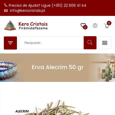
Precisa de Ajuda? Ligue (+351) 22 606 41 44
info@kerocristais.pt
0

0


Erva Alecrim 50 gr