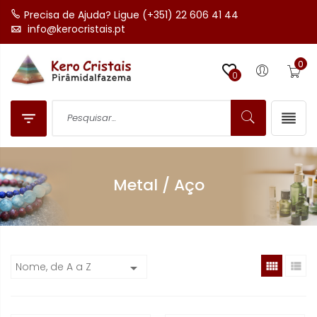
Precisa de Ajuda? Ligue (+351) 22 606 41 44
info@kerocristais.pt
0

0


Metal / Aço


Nome, de A a Z
