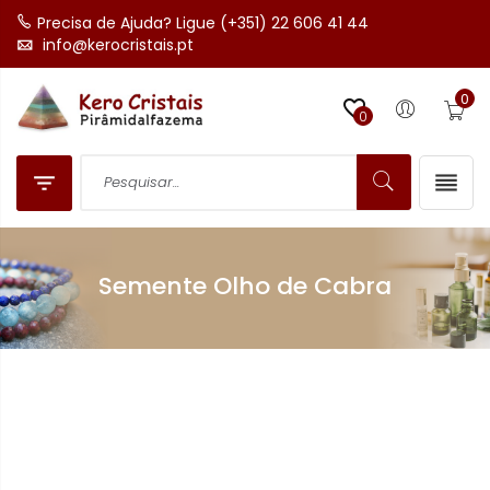
Precisa de Ajuda? Ligue (+351) 22 606 41 44
info@kerocristais.pt
0

0


Semente Olho de Cabra